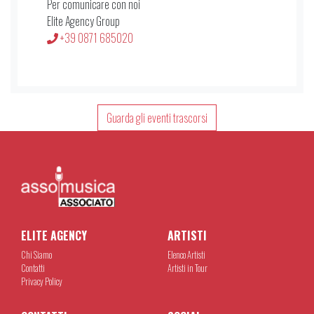
Per comunicare con noi
Elite Agency Group
+39 0871 685020
Guarda gli eventi trascorsi
ELITE AGENCY
ARTISTI
Chi Siamo
Elenco Artisti
Contatti
Artisti in Tour
Privacy Policy