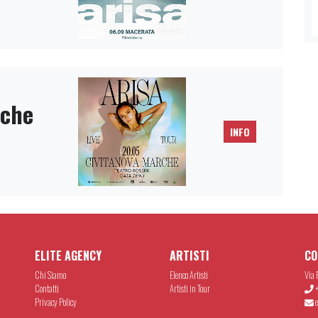
rche
INFO
ELITE AGENCY
ARTISTI
CO
Chi Siamo
Elenco Artisti
Via 
Contatti
Artisti in Tour
+
Privacy Policy
e