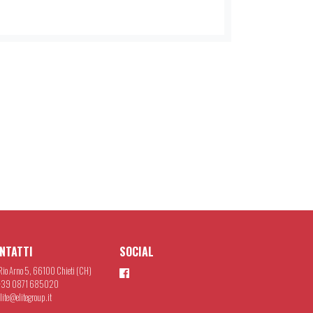
NTATTI
SOCIAL
Rio Arno 5, 66100 Chieti (CH)
39 0871 685020
lite@elitegroup.it