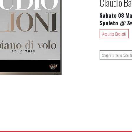
Claudio Ba
Sabato 08 Ma
Spoleto
@ Tea
Acquista Biglietti
Scopri tutte le date d